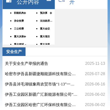
公开内容
开
+
+
职能机构
预决算
涉企收费
法治政府建设年度报告
三公经费
重大会议
+
重大决策
重大项目
-
重点领域
重大决策预公开
安全生产
财政资金直达基层
权责清单
行政许可、处罚、强制公示
公务员招录
关于安全生产举报的通告
2025-11-13
规划信息
议案提案
哈密市伊吾县新疆捷顺能源科技有限公司“3·8”机械伤害亡人事故调查报告
2026-07-28
伊吾县淖毛湖镇豫商农贸市场“1·13”一般事故车辆伤害致人死亡事故调查报告
2026-06-16
伊吾工业园区新疆广汇新能源有限公司“1·4”一氧化碳中毒亡人事故防范和整改措施落实情况评估报告
2026-06-02
伊吾工业园区哈密广汇环保科技有限公司“1·15”亚硝酸甲酯气中毒亡人事故调查报告
2026-06-02