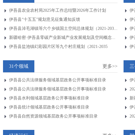
伊吾县农业农村局2025年工作总结暨2026年工作计划
伊
伊吾县“十五五”规划意见征集通知反馈
伊
伊吾县淖毛湖镇等六个乡镇国土空间总体规划（2021-203...
伊
新疆哈密·伊吾县零碳产业新城产业发展规划及空间概念...
伊
伊吾县盐池镇幻彩园片区等九个村庄规划（2021-2035
伊
年）...
31个领域
更多>>
三
伊吾县公共法律服务领域基层政务公开事项标准目录
伊
伊吾县公共法律服务领域基层政务公开事项标准目录
2
伊吾县水利领域基层政务公开事项标准目录
新
伊吾县统计领域基层政务公开事项标准目录
办.
伊
伊吾县自然资源领域基层政务公开事项标准目录
情.
2
示.