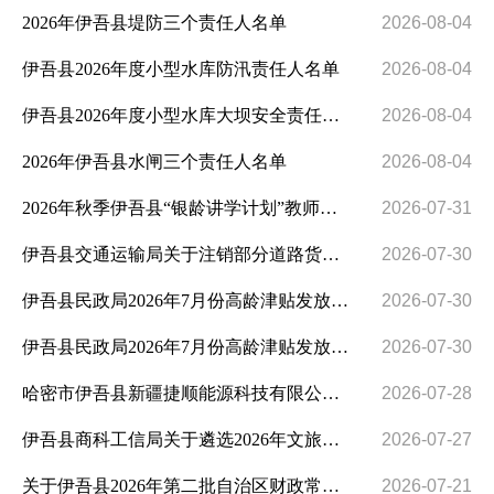
2026年伊吾县堤防三个责任人名单
2026-08-04
公共企事业单位信息公开
伊吾县2026年度小型水库防汛责任人名单
2026-08-04
安全生产
伊吾县2026年度小型水库大坝安全责任人名单
2026-08-04
优化营商环境
2026年伊吾县水闸三个责任人名单
2026-08-04
稳岗就业
2026年秋季伊吾县“银龄讲学计划”教师招募公告
2026-07-31
养老服务
伊吾县交通运输局关于注销部分道路货物运输车辆《道路运输证》的公告
2026-07-30
食品监管和药品监督
+
政府集中采购
伊吾县民政局2026年7月份高龄津贴发放公示表
2026-07-30
公共文化服务和旅游
伊吾县民政局2026年7月份高龄津贴发放公示表
2026-07-30
国有土地上房屋征收
哈密市伊吾县新疆捷顺能源科技有限公司“3·8”机械伤害亡人事故调查报告
2026-07-28
产品质量
伊吾县商科工信局关于遴选2026年文旅消费券活动合作方的公告
2026-07-27
税收管理
关于伊吾县2026年第二批自治区财政常态化帮扶资金分配计划的公示
2026-07-21