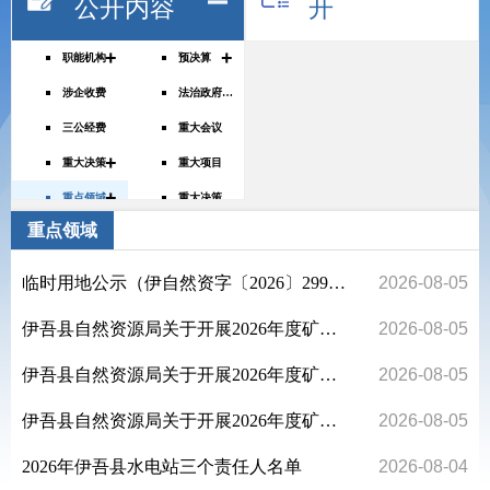
公开内容
开
+
+
职能机构
预决算
涉企收费
法治政府建设年度报告
三公经费
重大会议
+
重大决策
重大项目
+
重点领域
重大决策预公开
重点领域
财政资金直达基层
医疗卫生
权责清单
临时用地公示（伊自然资字〔2026〕299号、伊自然资字〔2026〕300号）
2026-08-05
乡村振兴
行政许可、处罚、强制公示
伊吾县自然资源局关于开展2026年度矿山地质环境保护与土地复垦“双随机、一公开”监督检查工作的公告
2026-08-05
社会救助
公务员招录
伊吾县自然资源局关于开展2026年度矿山地质环境保护与土地复垦“双随机、一公开”监督检查工作的公告
2026-08-05
规划信息
教育领域
议案提案
伊吾县自然资源局关于开展2026年度矿山地质环境保护与土地复垦“双随机、一公开”监督检查工作的公告
2026-08-05
涉农补贴
2026年伊吾县水电站三个责任人名单
2026-08-04
环保公示