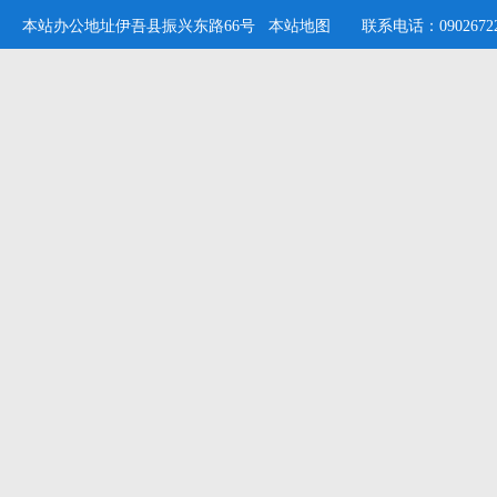
本站办公地址伊吾县振兴东路66号
本站地图
联系电话：09026722