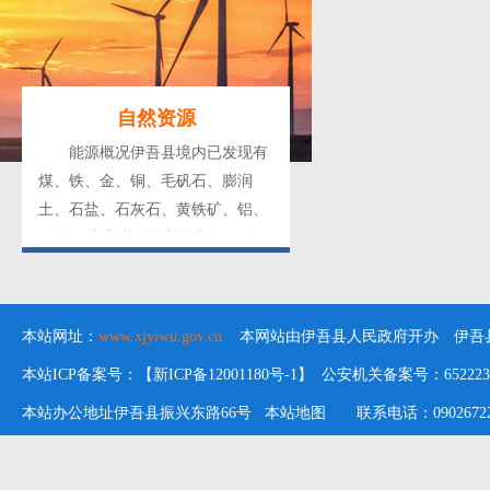
260米，县城海拔为1700米。总面
积19519平方公里，县城距伊州区
176公里，地理坐标为东经93°35′～
96°23′，北纬42°54′～44°29′，县境
自然资源
东西长215千米、南北宽175千米。
能源概况伊吾县境内已发现有
煤、铁、金、铜、毛矾石、膨润
土、石盐、石灰石、黄铁矿、铝、
锰等26种矿种。煤炭煤炭资源储量
大、品种多、易开采。煤炭具有低
硫、低磷、低灰粉、高发热量“三
低一高”的特点，低温干馏焦油产
本站网址：
www.xjyiwu.gov.cn
本网站由伊吾县人民政府开办 伊吾县
率8.2%-19.11%，属富油、特富油
本站ICP备案号：【新ICP备12001180号-1】 公安机关备案号：652223020
煤，主要分布于淖毛湖矿区。石油
主要分布在牛东、马北、苇西山3
本站办公地址伊吾县振兴东路66号
本站地图
联系电话：09026722
个含油区块中。风能伊吾县风能资
源十分丰富，主要集中在三塘湖-淖