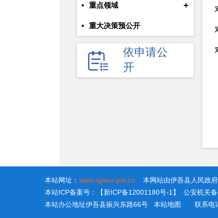
+
重点领域
重大决策预公开
财政资金直达基层
依申请公
开
权责清单
行政许可、处罚、强制公示
公务员招录
规划信息
议案提案
本站网址：
www.xjyiwu.gov.cn
本网站由伊吾县人民政府
本站ICP备案号：【新ICP备12001180号-1】 公安机关备案号
本站办公地址伊吾县振兴东路66号
本站地图
联系电话：0