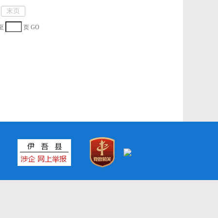
末页
至
页
GO