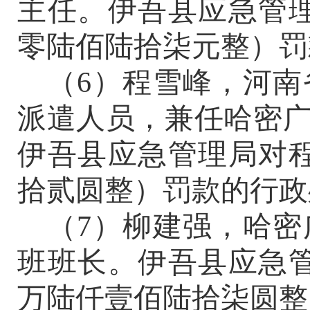
主任
。
伊吾县应急管
零陆佰陆拾柒元整
）
罚
（
6）
程雪峰，河南
派遣人员，兼任哈密
伊吾县应急管理局
对
拾贰圆整）
罚款的行政
（
7）
柳建强，哈密
班班长。
伊吾县应急
万陆仟壹佰陆拾柒圆整