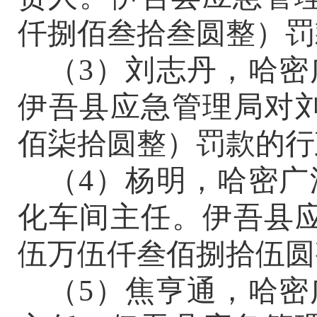
仟捌佰叁拾叁圆整）
罚
（
3）
刘志丹，
哈密
伊吾县应急管理局对
佰柒拾圆整）
罚款的行
（
4）
杨明，
哈密广
化车间主任
。
伊吾县
伍万伍仟叁佰捌拾伍圆
（
5）
焦亨通，
哈密