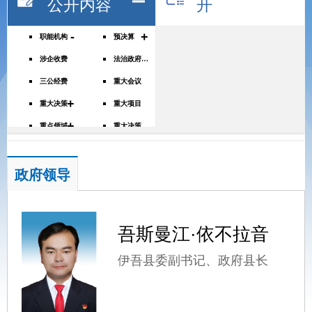
公开内容
开
-
+
职能机构
预决算
涉企收费
法治政府建设年度报告
三公经费
重大会议
+
重大决策
重大项目
+
重点领域
重大决策预公开
财政资金直达基层
权责清单
行政许可、处罚、强制公示
公务员招录
政府领导
规划信息
议案提案
吾斯曼江·依不拉音
伊吾县委副书记、政府县长