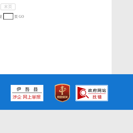
末页
至
页
GO