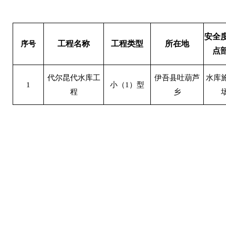
安全
工程名称
工程类型
所在地
序号
点
代尔昆代水库工
伊吾县吐葫芦
水库
1
小（1）型
程
乡