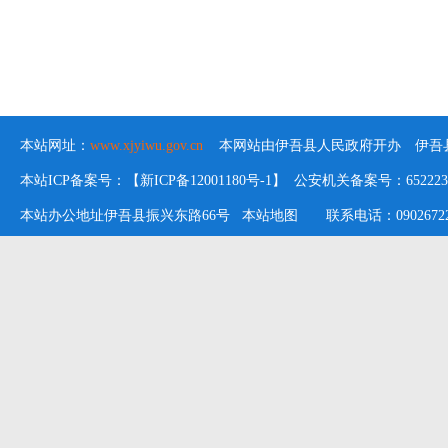
本站网址：
www.xjyiwu.gov.cn
本网站由伊吾县人民政府开办 伊吾县
本站ICP备案号：【新ICP备12001180号-1】 公安机关备案号：652223020
本站办公地址伊吾县振兴东路66号
本站地图
联系电话：09026722