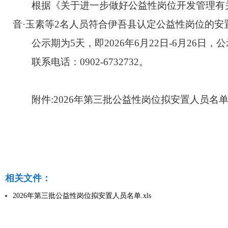
根据《关于进一步做好公益性岗位开发管理有
音
·玉素
等
2
名人员
符合
伊吾县
认定公益性岗位的安
公示期为
5
天，即
202
6
年
6
月
22
日
-
6
月
26
日，公
联系电话：
0902-
6732732
。
附件
:
2026
年第三批
公益性岗位拟安置人员名
相关文件：
2026年第三批公益性岗位拟安置人员名单.xls