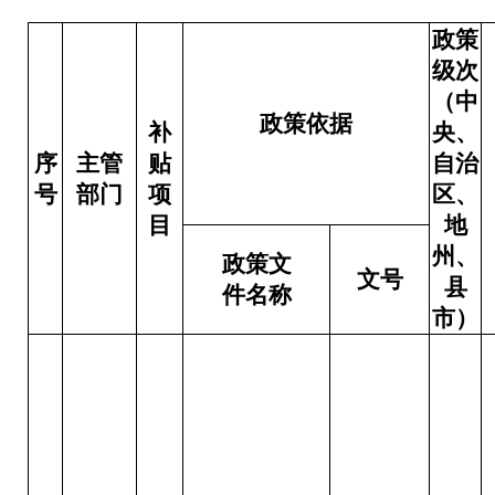
政策
级次
（中
政策依据
补
央、
序
主管
贴
自治
号
部门
项
区、
目
地
州、
政策文
文号
县
件名称
市）