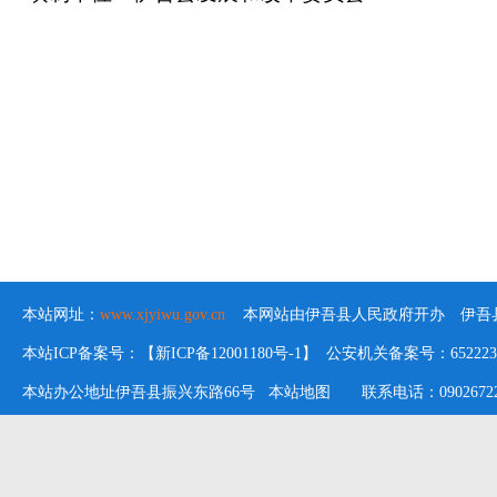
本站网址：
www.xjyiwu.gov.cn
本网站由伊吾县人民政府开办 伊吾县
本站ICP备案号：【新ICP备12001180号-1】 公安机关备案号：652223020
本站办公地址伊吾县振兴东路66号
本站地图
联系电话：09026722