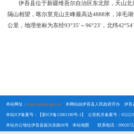
伊吾县位于新疆维吾尔自治区东北部，天山北
隔山相望，喀尔里克山主峰最高达4888米，淖毛湖盆
公里，地理坐标为东经93°35′～96°23′，北纬42°5
本站网址：
www.xjyiwu.gov.cn
本网站由伊吾县人民政府开办 伊吾县
本站ICP备案号：【新ICP备12001180号-1】 公安机关备案号：652223020
本站办公地址伊吾县振兴东路66号
本站地图
联系电话：09026722