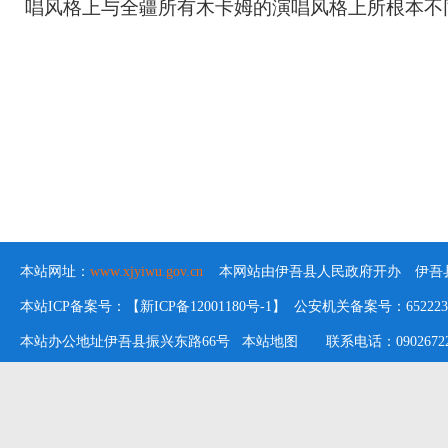
唱风格上与全疆所有木卡姆的演唱风格上所根本不
本站网址：
www.xjyiwu.gov.cn
本网站由伊吾县人民政府开办 伊吾县
本站ICP备案号：【新ICP备12001180号-1】 公安机关备案号：652223020
本站办公地址伊吾县振兴东路66号
本站地图
联系电话：09026722