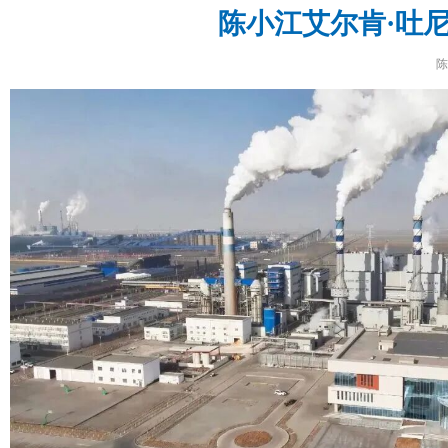
陈小江艾尔肯·吐
陈