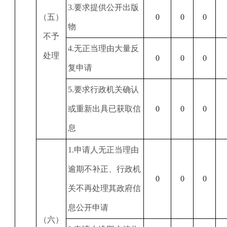
3
.要求提供公开出版
（五）
0
0
0
物
不予
4
.无正当理由大量反
处理
0
0
0
复申请
5
.要求行政机关确认
或重新出具已获取信
0
0
0
息
1
.申请人无正当理由
逾期不补正、行政机
0
0
0
关不再处理其政府信
息公开申请
（六）