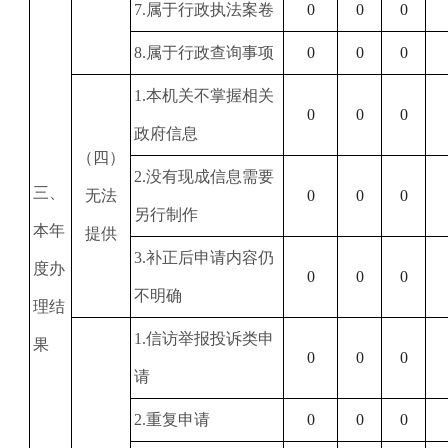
7
.属于行政执法案卷
0
0
0
8
.属于行政查询事项
0
0
0
1
.本机关不掌握相关
0
0
0
政府信息
（四）
2
.没有现成信息需要
三、
无法
0
0
0
另行制作
本年
提供
3
.补正后申请内容仍
度办
0
0
0
不明确
理结
1
.信访举报投诉类申
果
0
0
0
请
2
.重复申请
0
0
0