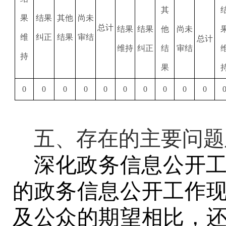
其
果
结果
其他
尚未
总计
结果
结果
他
尚未
维
纠正
结果
审结
总计
维持
纠正
结
审结
持
果
0
0
0
0
0
0
0
0
0
0
五、存在的主要问题
深化政
务
信息公开
的政
务
信息公开工作
及公众的期望相比，