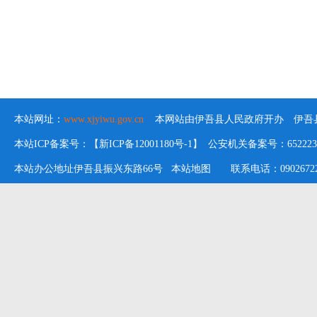
本站网址：
www.xjyiwu.gov.cn
本网站由伊吾县人民政府开办 伊吾县
本站ICP备案号：【新ICP备12001180号-1】 公安机关备案号：652223020
本站办公地址伊吾县振兴东路66号
本站地图
联系电话：09026722