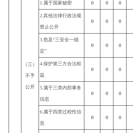
1
.属于国家秘密
0
0
0
2
.其他法律行政法规
0
0
0
禁止公开
3
.危及“三安全一稳
0
0
0
定”
4
.保护第三方合法权
（三）
0
0
0
益
不予
公开
5
.属于三类内部事务
0
0
0
信息
6
.属于四类过程性信
0
0
0
息