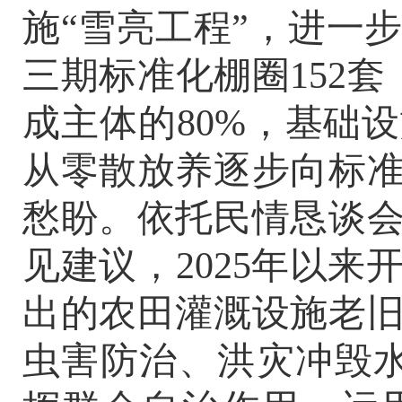
施
“
雪亮工程
”
，
进一
三期标准化棚圈
152
套
成主体的
80%
，
基础设
从零散放养逐步向标
愁盼
。
依托民情恳谈
见建议，
2025
年以来
出的农田灌溉设施老
虫害防治、洪灾冲毁