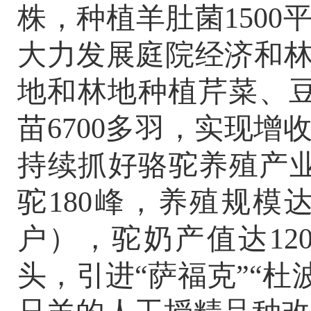
株，种植羊肚菌
1500
大力发展庭院经济和
地和林地种植芹菜、
苗
6700
多羽，实现增
持续抓好骆驼养殖产
驼
180
峰，养殖规模
户），驼奶产值达
12
头，引进
“
萨福克
”“
杜