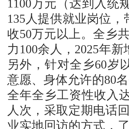
1100
万元（达到入统
135
人提供就业岗位，
收
50
万元以上。
全乡
力
100
余人，
2025
年新
另外，针对全乡
60
岁
意愿、身体允许的
80
名
全年全乡工资性收入
人次
，采取定期电话
业实地回访的方式，