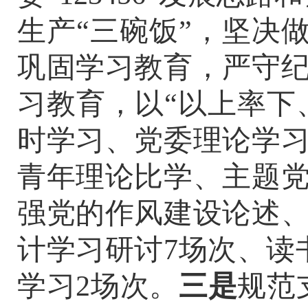
生产
“
三碗饭
”
，坚决
巩固学习教育，严守
习教育，
以
“
以上率下
时学习、党委理论学
青年理论比学、主题
强党的作风建设论述
计学习研讨
7
场次、读
学习
2
场次。
三是
规范