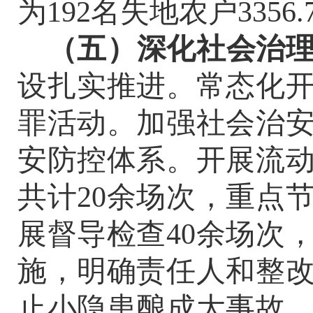
为
192
名
失地农户
3356.
（
五
）深化社会治
设扎实推进。
常态化
罪活动。加强社会治
安防控体系。
开展
流
共计
20
余场次
，
重点
展
督导检查
40
余场次
施，明确责任人和整
止小隐患酿成大事故