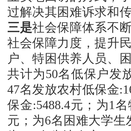
过解决其困难诉求和
三是
社会保障体系不
社会保障力度，提升
户、特困供养人员、
共计为
50
名低保户发
47
名
发放农村低保
金
:1
保
金
:5488.4
元；
为
1
名
元；为
6
名
困难
大
学
生