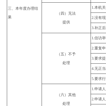
1
.本机
三、本年度办理结
（四）无法
果
2
.没有
提供
3
.补正
1
.信访
2
.重复
（五）不予
3
.要求
处理
4
.无正
5
.要求
1
.申请
（六）其他
2
.申请
处理