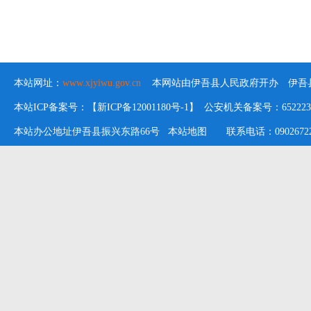
本站网址：
www.xjyiwu.gov.cn
本网站由伊吾县人民政府开办 伊吾县
本站ICP备案号：【新ICP备12001180号-1】 公安机关备案号：652223020
本站办公地址伊吾县振兴东路66号
本站地图
联系电话：09026722