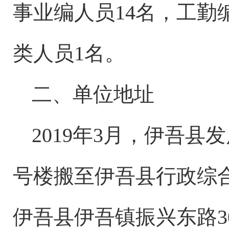
事业编人员
1
4
名，工勤
类人员
1
名。
二、单位地址
2019
年
3
月，伊吾县发
号楼搬至伊吾县行政综
伊吾县伊吾镇振兴东路
3