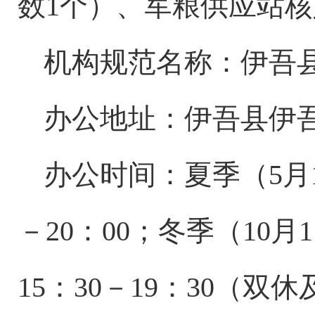
数
1
个）、军粮供应站核
机构规范名称：伊吾
办公地址：伊吾
县伊
办公时间：夏季（
5
月
－
20
：
00
；冬季（
10
月
1
15
：
30
－
19
：
30
（双休