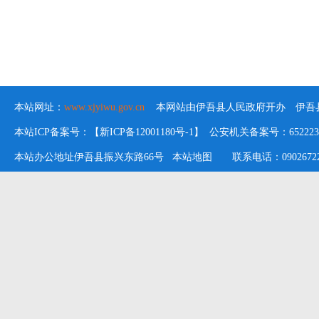
本站网址：
www.xjyiwu.gov.cn
本网站由伊吾县人民政府开办 伊吾县
本站ICP备案号：【新ICP备12001180号-1】 公安机关备案号：652223020
本站办公地址伊吾县振兴东路66号
本站地图
联系电话：09026722