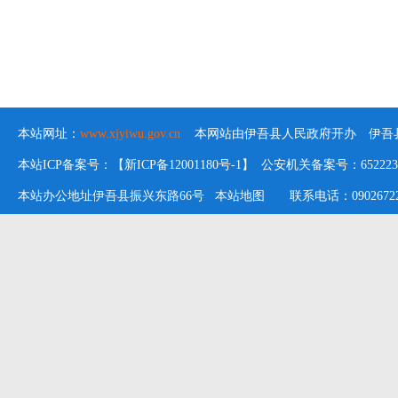
本站网址：
www.xjyiwu.gov.cn
本网站由伊吾县人民政府开办 伊吾县
本站ICP备案号：【新ICP备12001180号-1】 公安机关备案号：652223020
本站办公地址伊吾县振兴东路66号
本站地图
联系电话：09026722