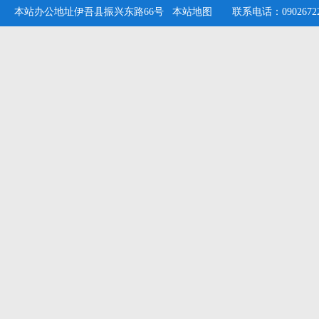
本站办公地址伊吾县振兴东路66号
本站地图
联系电话：09026722