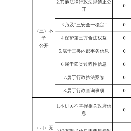
2
.其他法律行政法规禁止公
0
开
3
.危及“三安全一稳定”
0
（三）不
4
.保护第三方合法权益
0
予
公开
5
.属于三类内部事务信息
0
6
.属于四类过程性信息
0
7
.属于行政执法案卷
0
8
.属于行政查询事项
0
1
.本机关不掌握相关政府信
0
息
（四）无