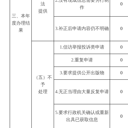
2
.没有现成信息需要另行制
法
0
作
提供
三、本年
度办理结
3
.补正后申请内容仍不明确
0
果
1
.信访举报投诉类申请
0
2
.重复申请
0
3
.要求提供公开出版物
0
（五）不
予
处理
4
.无正当理由大量反复申请
0
5
.要求行政机关确认或重新
0
出具已获取信息