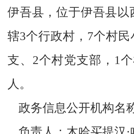
伊吾县，
位于伊吾县以
辖
3
个行政村，
7
个村民
支、
2
个村党支部，
1
个
人
。
政务信息公开机构名
负
责人
：
木哈买提汉