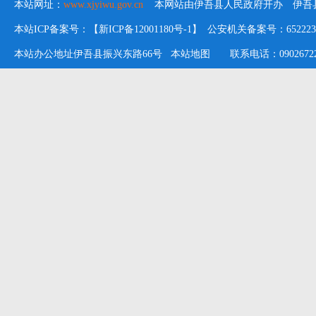
本站网址：
www.xjyiwu.gov.cn
本网站由伊吾县人民政府开办 伊吾县
本站ICP备案号：【新ICP备12001180号-1】 公安机关备案号：652223020
本站办公地址伊吾县振兴东路66号
本站地图
联系电话：09026722