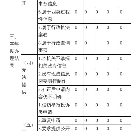
开
事务信息
6.属于四类过程
0
0
0
0
0
性信息
7.属于行政执法
0
0
0
0
0
案卷
三、
8.属于行政查询
0
0
0
0
本年
事项
度办
理结
1.本机关不掌握
0
0
0
0
0
（四）
果
相关政府信息
无
2.没有现成信息
0
0
0
0
0
法
需要另行制作
提
3.补正后申请内
0
0
0
0
0
供
容仍不明确
1.信访举报投诉
0
0
0
0
0
类申请
2.重复申请
0
0
0
0
0
（五）
3.要求提供公开
0
0
0
0
0