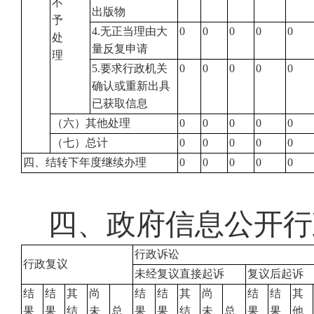
不
出版物
予
4.无正当理由大
0
0
0
0
0
处
量反复申请
理
5.要求行政机关
0
0
0
0
0
确认或重新出具
已获取信息
（六）其他处理
0
0
0
0
0
（七）总计
0
0
0
0
0
四、结转下年度继续办理
0
0
0
0
0
四、政府信息公开行
行政诉讼
行政复议
未经复议直接起诉
复议后起诉
结
结
其
尚
结
结
其
尚
结
结
其
果
果
结
未
总
果
果
结
未
总
果
果
他