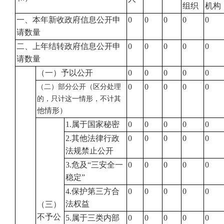
组织
机构
一、本年新收政府信息公开申
0
0
0
0
0
请数量
二、上年结转政府信息公开申
0
0
0
0
0
请数量
（一）予以公开
0
0
0
0
0
0
0
0
0
0
（二）部分公开（区分处理
的，只计这一情形，不计其
他情形）
1.属于国家秘密
0
0
0
0
0
2.其他法律行政
0
0
0
0
0
法规禁止公开
3.危及“三安全一
0
0
0
0
0
稳定”
4.保护第三方合
0
0
0
0
0
法权益
（三）
不予公
5.属于三类内部
0
0
0
0
0