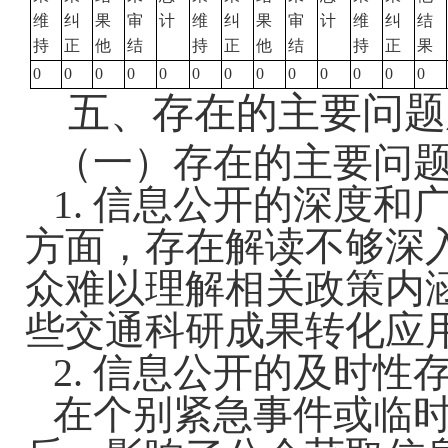
维
纠
果
审
计
维
纠
果
审
计
维
纠
结
持
正
他
结
持
正
他
结
持
正
果
0
0
0
0
0
0
0
0
0
0
0
0
0
五、存在的主要问题
（一）存在的主要问
1. 信息公开的深度
方面，存在解读不够深
众难以理解相关政策内
些交通科研成果转化
应
2. 信息公开的及时性
在个别紧急事件或临