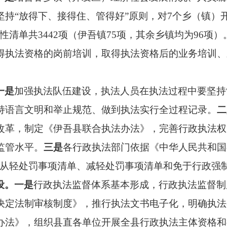
坚持“放得下、
接得住
、管得好”原则，对7个乡（镇）
清单共3442项（伊吾镇75项，其余乡镇均为96项）
得执法资格的岗前培训，取得执法资格后的业务培训、
一是
加强执法队伍建设，执法人员在执法过程中要坚持
持语言文明和举止规范、做到执法实行全过程记录。
二
改革，制定《伊吾县联合执法办法》，完善行政执法权
监管水平。
三是
各行政执法部门依据《中华人民共和国
、从轻处罚事项清单、减轻处罚事项清单和免于行政强
设。
一是
行政执法监督体系基本形成，行政执法监督制
决定法制审核制度》，推行执法文书电子化，明确执法
办法》，组织县直各单位开展全县行政执法主体资格和