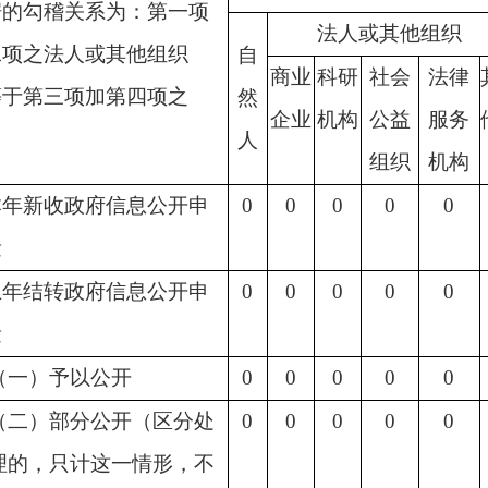
据的勾稽关系为：第一项
法人或其他组织
二项之法人或其他组织
自
商业
科研
社会
法律
等于第三项加第四项之
然
企业
机构
公益
服务
人
组织
机构
本年新收政府信息公开申
0
0
0
0
0
量
上年结转政府信息公开申
0
0
0
0
0
量
（一）予以公开
0
0
0
0
0
（二）部分公开（区分处
0
0
0
0
0
理的，只计这一情形，不