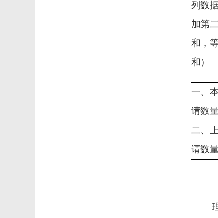
列数
加第
和，
和）
一、
请数
二、
请数