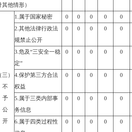
计其他情形）
1
.属于国家秘密
0
0
0
0
0
2
.其他法律行政法
0
0
0
0
0
规禁止公开
3
.危及“三安全一稳
0
0
0
0
0
定”
（三）
4
.保护第三方合法
0
0
0
0
0
不
权益
予
5
.属于三类内部事
0
0
0
0
0
公
务信息
开
6
.属于四类过程性
0
0
0
0
0