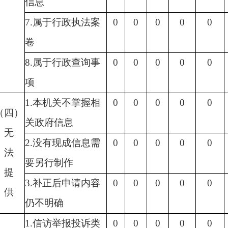
信息
7
.属于行政执法案
0
0
0
0
0
卷
8
.属于行政查询事
0
0
0
0
0
项
1
.本机关不掌握相
0
0
0
0
0
（四）
关政府信息
无
2
.没有现成信息需
0
0
0
0
0
法
要另行制作
提
3
.补正后申请内容
0
0
0
0
0
供
仍不明确
1
.信访举报投诉类
0
0
0
0
0