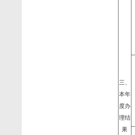
三、
本年
度办
理结
果