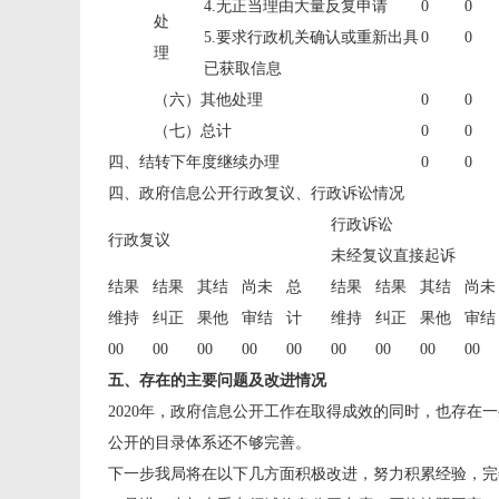
4.无正当理由大量反复申请
0
0
处
5.要求行政机关确认或重新出具
0
0
理
已获取信息
（六）其他处理
0
0
（七）总计
0
0
四、结转下年度继续办理
0
0
四、政府信息公开行政复议、行政诉讼情况
行政诉讼
行政复议
未经复议直接起诉
结果
结果
其结
尚未
总
结果
结果
其结
尚未
维持
纠正
果他
审结
计
维持
纠正
果他
审结
00
00
00
00
00
00
00
00
00
五、存在的主要问题及改进情况
2020年，政府信息公开工作在取得成效的同时，也存
公开的目录体系还不够完善。
下一步我局将在以下几方面积极改进，努力积累经验，完