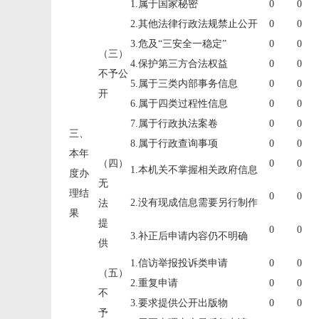
1.属于国家秘密
0
0
2.其他法律行政法规禁止公开
0
0
3.危及“三安全一稳定”
0
0
（三）
4.保护第三方合法权益
0
0
不予公
5.属于三类内部事务信息
0
0
开
6.属于四类过程性信息
0
0
7.属于行政执法案卷
0
0
三、
8.属于行政查询事项
0
0
本年
（四）
0
0
1.本机关不掌握相关政府信息
度办
无
理结
0
0
2.没有现成信息需要另行制作
法
果
提
0
0
3.补正后申请内容仍不明确
供
1.信访举报投诉类申请
0
0
（五）
2.重复申请
0
0
不
3.要求提供公开出版物
0
0
予