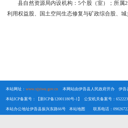
县自然资源局内设机构：
5个
股（室）
；所属
利用权益股、
国土空间生态修复
与
矿
政综合股、
城
本站网址：
www.xjyiwu.gov.cn
本网站由伊吾县人民政府开办 伊吾县
本站ICP备案号：【新ICP备12001180号-1】 公安机关备案号：652223020
本站办公地址伊吾县振兴东路66号
本站地图
联系电话：09026722