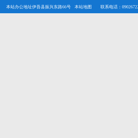
本站办公地址伊吾县振兴东路66号
本站地图
联系电话：09026722