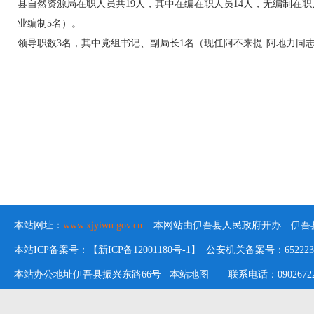
县自然资源局在职人员共19人，其中在编在职人员14人，无编制在
业编制5名）。
领导职数3名，其中党组书记、副局长1名（现任阿不来提·阿地力同
本站网址：
www.xjyiwu.gov.cn
本网站由伊吾县人民政府开办 伊吾县
本站ICP备案号：【新ICP备12001180号-1】 公安机关备案号：652223020
本站办公地址伊吾县振兴东路66号
本站地图
联系电话：09026722