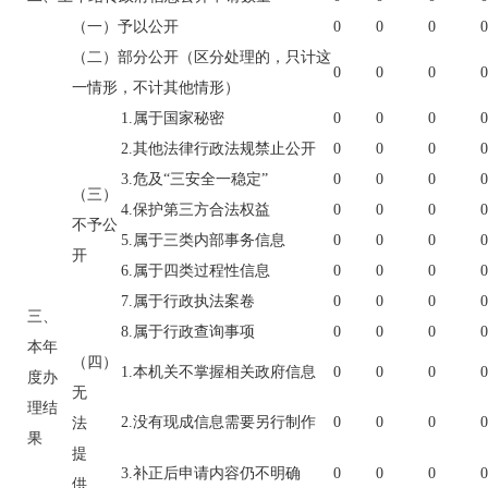
（一）予以公开
0
0
0
0
（二）部分公开（区分处理的，只计这
0
0
0
0
一情形，不计其他情形）
1.属于国家秘密
0
0
0
0
2.其他法律行政法规禁止公开
0
0
0
0
3.危及“三安全一稳定”
0
0
0
0
（三）
4.保护第三方合法权益
0
0
0
0
不予公
5.属于三类内部事务信息
0
0
0
0
开
6.属于四类过程性信息
0
0
0
0
7.属于行政执法案卷
0
0
0
0
三、
8.属于行政查询事项
0
0
0
0
本年
（四）
1.本机关不掌握相关政府信息
0
0
0
0
度办
无
理结
2.没有现成信息需要另行制作
0
0
0
0
法
果
提
3.补正后申请内容仍不明确
0
0
0
0
供