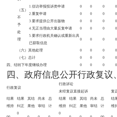
1.信访举报投诉类申请
0
0
0
0
（五）
2.重复申请
0
0
0
0
不
3.要求提供公开出版物
0
0
0
0
予
4.无正当理由大量反复申请
0
0
0
0
处
5.要求行政机关确认或重新出具
理
0
0
0
0
已获取信息
（六）其他处理
0
0
0
0
（七）总计
0
0
0
0
四、结转下年度继续办理
0
0
0
0
四、政府信息公开行政复议
行政诉讼
行政复议
未经复议直接起诉
复
结果
结果
其结
尚未
总
结果
结果
其结
尚未
总
结
维持
纠正
果他
审结
计
维持
纠正
果他
审结
计
维
0
0
00
0
0
0
0
0
0
00
0