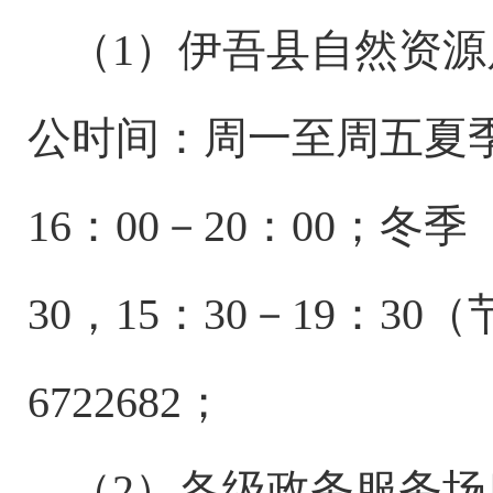
（
1）伊吾县
自然资源
公时间：周一至周五夏
16
：
00
－
20
：
00
；冬季
30
，
15
：
30
－
19
：
30
（
67
22682
；
（
2
）各级政务服务场