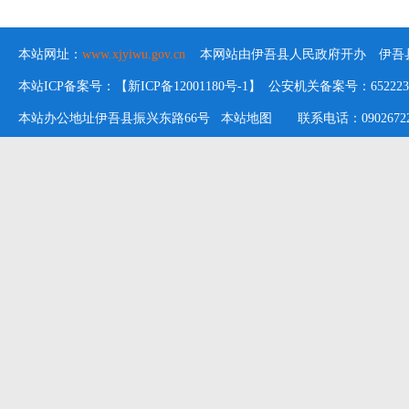
本站网址：
www.xjyiwu.gov.cn
本网站由伊吾县人民政府开办 伊吾县
本站ICP备案号：【新ICP备12001180号-1】 公安机关备案号：652223020
本站办公地址伊吾县振兴东路66号
本站地图
联系电话：09026722