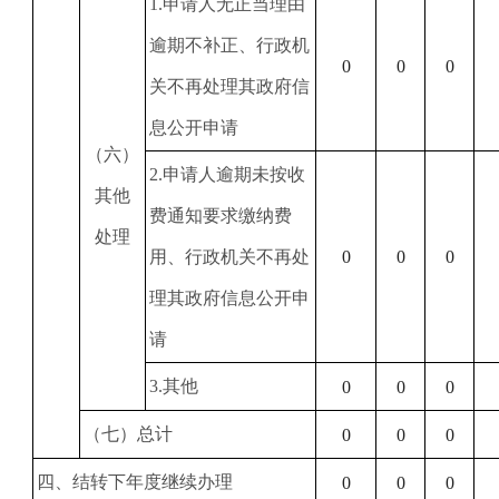
1
.申请人无正当理由
逾期不补正、行政机
0
0
0
关不再处理其政府信
息公开申请
（六）
2
.申请人逾期未按收
其他
费通知要求缴纳费
处理
用、行政机关不再处
0
0
0
理其政府信息公开申
请
3
.其他
0
0
0
（七）总计
0
0
0
四、结转下年度继续办理
0
0
0