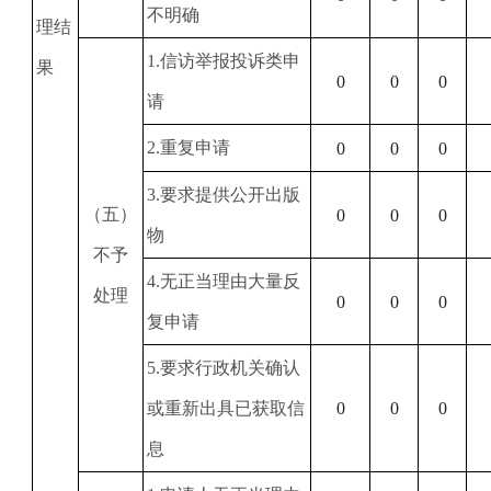
不明确
理结
1
.信访举报投诉类申
果
0
0
0
请
2
.重复申请
0
0
0
3
.要求提供公开出版
（五）
0
0
0
物
不予
4
.无正当理由大量反
处理
0
0
0
复申请
5
.要求行政机关确认
或重新出具已获取信
0
0
0
息