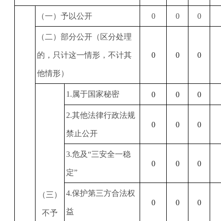
（一）予以公开
0
0
0
（二）部分公开（区分处理
的，只计这一情形，不计其
0
0
0
他情形）
1
.属于国家秘密
0
0
0
2
.其他法律行政法规
0
0
0
禁止公开
3
.危及“三安全一稳
0
0
0
定”
4
.保护第三方合法权
（三）
0
0
0
益
不予