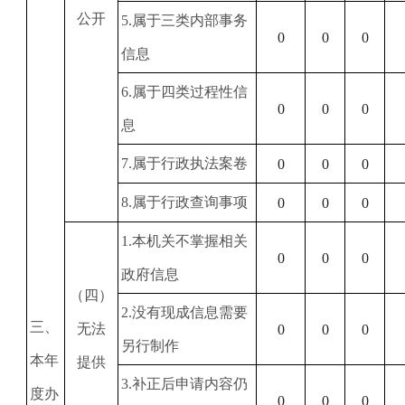
公开
5
.属于三类内部事务
0
0
0
信息
6
.属于四类过程性信
0
0
0
息
7
.属于行政执法案卷
0
0
0
8
.属于行政查询事项
0
0
0
1
.本机关不掌握相关
0
0
0
政府信息
（四）
2
.没有现成信息需要
三、
无法
0
0
0
另行制作
本年
提供
3
.补正后申请内容仍
度办
0
0
0