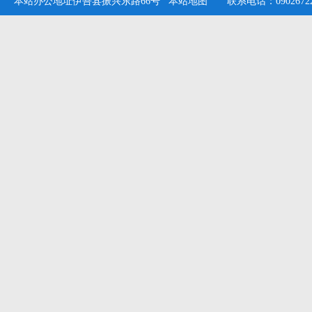
本站办公地址伊吾县振兴东路66号
本站地图
联系电话：09026722