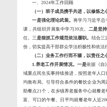
一、
2024年工作回顾
（一）班子成员携手共进，以修炼之
一是强化理论武装。
将学习习近平总
课，共组织开展集中学习
39次。
二是坚
任
。三
是狠抓工作规范依法履职。
结合三
份，
切实提高干部群众
学法积极性和依法
（二）业务工作行而不辍，以责任之
1.养老工作开展情况。一是
依据《自
域重点民生实事持续推进，按照老年人口
均衡布局。引导符合条件的餐饮企业为周
助餐点
21个，在乡镇养老服务中心就餐老
富、可口的午餐。日平均就餐老年人近20