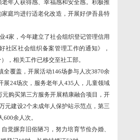
强
老年人获得感、幸福感和安全感。积极推
的家庭均进行适老化改造，
开展
好
伊吾县
特
业4家，今年
建立
了
社会组织登记管理信用
好社区社会组织备案管理工作的通知》，
0个），相关工作已移交至社工部。
镇全覆盖，
开展活动
146
场参与人次
3870
余
开展
24
场次，服务老年人
435
人，儿童领域
0万元购买第三方服务开展精康融合项目，开
5万元建设2个未成年人保护站示范点，第三
600余人次。
，自觉摒弃旧俗陋习，努力培育节俭办婚、