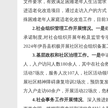
文件
要求
，
有效满足困难老年人生活需求
进适老化改造项目，通过走访入户的方式
殊困难老年人家庭适老化改造工作
，
目前
2.社会组织管理工作开展情况。一是
承诺制度
,
对社会组织
开展年检
及
监管专
2024年伊吾县积极开展社区社会组织备案
3.基层政权和社区治理工作。一是
申
人，入户访问人数
180
余人，其中在社会
活动
7
场次，服务人次
107
人，社区活动领
展社区精神障碍康复培训2场次，预防复发
方入户走访60余户，开展活动22场次，危
4.社会事务工作开展情况
。深入推进