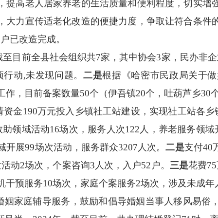
，
提高老人居家养老的生活质量和便利程度，
切实
增
，大力宣传适老化改造的便捷力度，争取让符合条件
3
户已改造完成
。
截至目前全县社会组织共
7家，其中协会3家，民办非企
项行动
,未发现问题
。
二是
根据《哈密市民政局关于做
工作，目前备案数量50个（伊吾镇20个，吐葫芦乡3
请资金
190万元投入乡镇社工站建设，实现社工站各乡
救助领域活动
16
场次，服务人次
122
人，养老服务领域
域开展
99
场次活动，服务
群众
3207
人次
。
二是
支付
4
活动2场次，个案咨询3人次，入户52户。
三是
花费
7
机干预服务10场次，家庭个案服务2场次，涉及未成年人
婚姻家庭辅导服务，鼓励和倡导婚姻当事人移风易俗