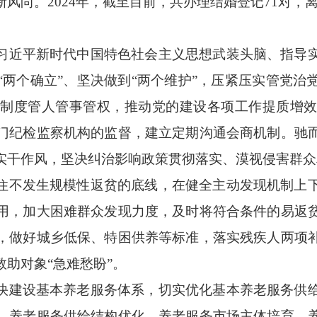
新风尚。
2024年，截至目前，共办理结婚登记
71对，
习近平新时代中国特色社会主义思想武装头脑、指导
“两个确立”、坚决做到“两个维护”
，压紧压实管党治
制度管人管事管权，推动党的建设各项工作提质增
门纪检监察机构的监督，建立定期沟通会商机制。驰
实干作风，坚决纠治影响政策贯彻落实、
漠视
侵害群众
住不发生规模性返贫的底线，在健全主动发现机制上
用，加大困难群众发现力度，及时将符合条件的易返
，做好城乡低保、特困供养等标准，落实残疾人两项
救助对象
“急难愁盼”。
快建设基本养老服务体系，切实优化基本养老服务供
、养老服务供给结构优化、养老服务市场主体培育、