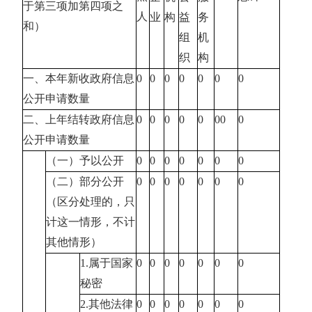
于第三项加第四项之
人
业
构
益
务
和）
组
机
织
构
一、本年新收政府信息
0
0
0
0
0
0
0
公开申请数量
二、上年结转政府信息
0
0
0
0
0
00
0
公开申请数量
（一）予以公开
0
0
0
0
0
0
0
（二）部分公开
0
0
0
0
0
0
0
（区分处理的，只
计这一情形，不计
其他情形）
1.属于国家
0
0
0
0
0
0
0
秘密
2.其他法律
0
0
0
0
0
0
0