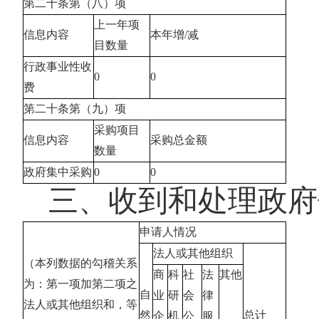
第二十条第（八）项
上一年项
信息内容
本年增
/减
目数量
行政事业性收
0
0
费
第二十条第（九）项
采购项目
信息内容
采购总金额
数量
政府集中采购
0
0
三、收到和处理政府
申请人情况
法人或其他组织
（本列数据的勾稽关系
商
科
社
法
其他
为：第一项加第二项之
自
业
研
会
律
法人或其他组织和，等
然
总计
企
机
公
服