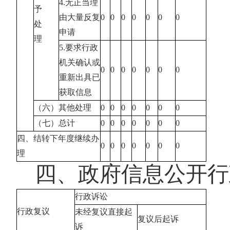
4.无正当理
予
由大量反复
0
0
0
0
0
0
0
处
申请
理
5.要求行政
机关确认或
0
0
0
0
0
0
0
重新出具已
获取信息
（六）其他处理
0
0
0
0
0
0
0
（七）总计
0
0
0
0
0
0
0
四、结转下年度继续办
0
0
0
0
0
0
0
理
四、政府信息公开行
行政诉讼
行政复议
未经复议直接起
复议后起诉
诉