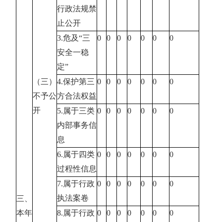
行政法规禁
止公开
3.危及“三
0
0
0
0
0
0
0
安全一稳
定”
（三）
4.保护第三
0
0
0
0
0
0
0
不予公
方合法权益
开
5.属于三类
0
0
0
0
0
0
0
内部事务信
息
6.属于四类
0
0
0
0
0
0
0
过程性信息
7.属于行政
0
0
0
0
0
0
0
执法案卷
三、
本年
8.属于行政
0
0
0
0
0
0
0