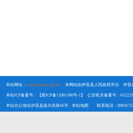
本站网址：
www.xjyiwu.gov.cn
本网站由伊吾县人民政府开办 伊吾县
本站ICP备案号：【新ICP备12001180号-1】 公安机关备案号：652223020
本站办公地址伊吾县振兴东路66号
本站地图
联系电话：09026722