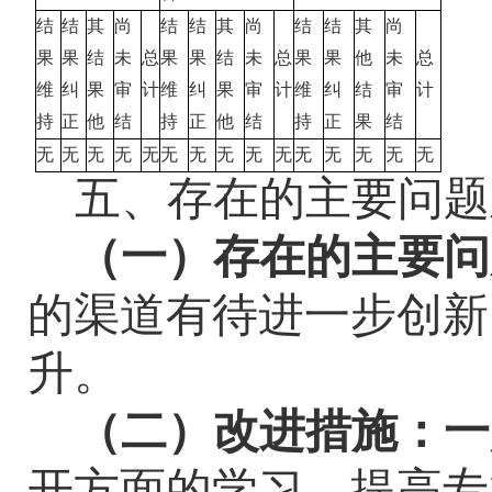
结
结
其
尚
结
结
其
尚
结
结
其
尚
果
果
结
未
总
果
果
结
未
总
果
果
他
未
总
维
纠
果
审
计
维
纠
果
审
计
维
纠
结
审
计
持
正
他
结
持
正
他
结
持
正
果
结
无
无
无
无
无
无
无
无
无
无
无
无
无
无
无
五、存在的主要问题
（一）存在的主要问
的渠道有待进一步创新
升。
（二）改进措施：一
开方面的学习，提高专