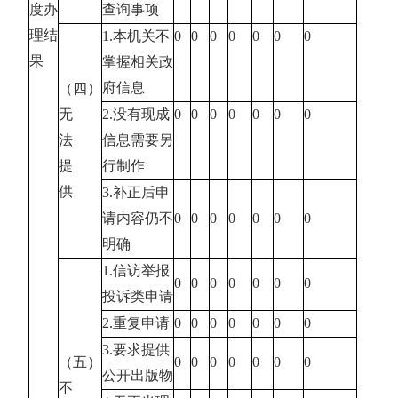
度办
查询事项
理结
1.本机关不
0
0
0
0
0
0
0
果
掌握相关政
府信息
（四）
无
2.没有现成
0
0
0
0
0
0
0
法
信息需要另
提
行制作
供
3.补正后申
请内容仍不
0
0
0
0
0
0
0
明确
1.信访举报
0
0
0
0
0
0
0
投诉类申请
2.重复申请
0
0
0
0
0
0
0
3.要求提供
（五）
0
0
0
0
0
0
0
公开出版物
不