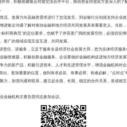
职能作用，积极搭建银企对接交流合作平台，推动资金供需双方更深入的了
。
情况、发展方向及融资需求进行了交流发言。到会银行分别就支持企业政
增进银企沟通了解对推动金融和地方经济共同发展具有重要意义。当前，
一标杆两典范”的定位要求，也赋予了伊吾更广阔的发展空间，必须切实
、更广的领域实现互促互进、共同发展。
、讲责任、讲服务，立足于服务全县经济社会发展大局，把为实体经济服
业融资难题，积极创新金融服务。企业要做好金融机构促进地方经济发展
争力的新产品，积极引进资本、人才和先进管理水平，增强金融机构对企
加突出、更加重要的位置，做到有求必应、有事必帮、有难必解，“点对点
聚力，加强沟通和联系，建立起全面、长期、稳定的合作关系，形成相互
业金融机构主要负责同志参加会议。