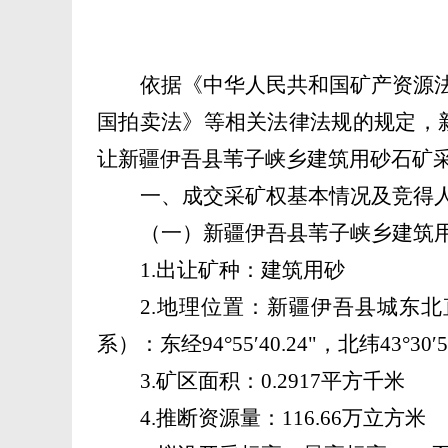
依据
《中华人民共和国矿产资源
国拍卖法》等相关法律法规的规定，
让
新疆伊吾县苇子峡乡建筑用砂石矿
一、
成交采矿权基本情况及竞得
（一）
新疆伊吾县苇子峡乡建筑
1.出让矿种：建筑用砂
2.地理位置：新疆伊吾县城东北直
系）：东经94°55′40.24"，北纬43°30′53
3.矿区面积：0.2917平方千米
4.推断资源量：116.66万立方米