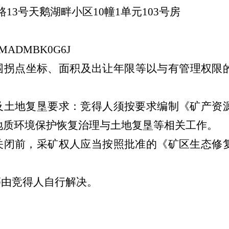
路
13号天鹅湖畔小区10幢1单元103号房
MADMBK0G6J
围拐点坐标
、
面积
及出让年限等
以与有管理权限
及土地复垦要求：竞得人须按要求编制《矿产资
地质环境保护恢复治理与土地复垦等相关工作
。
山关闭前，采矿权人应当按照批准的《矿区生态修
等由竞得人自行解决。