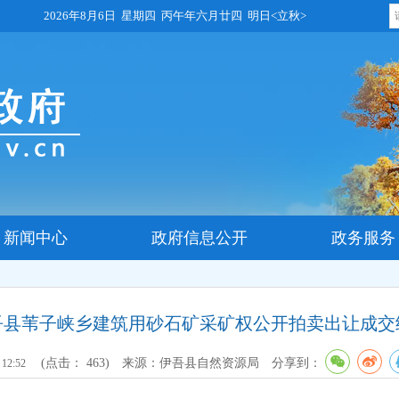
2026年8月6日 星期四 丙午年六月廿四 明日<立秋>
新闻中心
政府信息公开
政务服务
吾县苇子峡乡建筑用砂石矿采矿权公开拍卖出让成交
(点击：
463
)
来源：伊吾县自然资源局
分享到：
 12:52