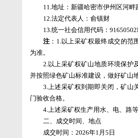
11.地址：
新疆哈密市伊州区河畔
12.法定代表人：俞镇财
13.统一社会信用代码：91650502
注
：
1
.
以上
采矿权
最终成交的范
为准
。
2.
以上采矿权矿山地质环境保护
并按照绿色矿山标准建设，做好矿山
3.上述采矿权到期即关闭，矿
门验收合格。
4
.上述
采矿权生产用水、电、路
二、成交时间、地点
成交时间：
202
6
年
1
月
5
日