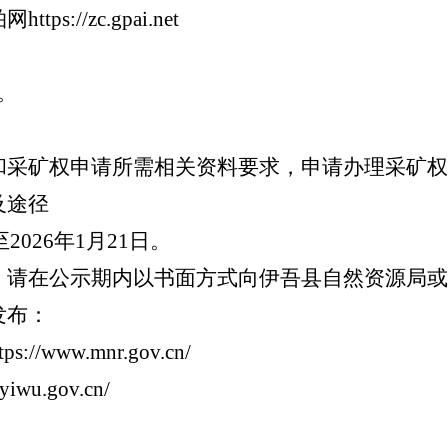
拍网
https://zc.gpai.net
。
和采矿权申请所需相关资料要求，申请办理采矿权
及途径
至
202
6
年
1
月
21
日
。
，请在公示期内以书面方式向
伊吾县自然资源局
或
发布：
www.mnr.gov.cn/
wu.gov.cn/