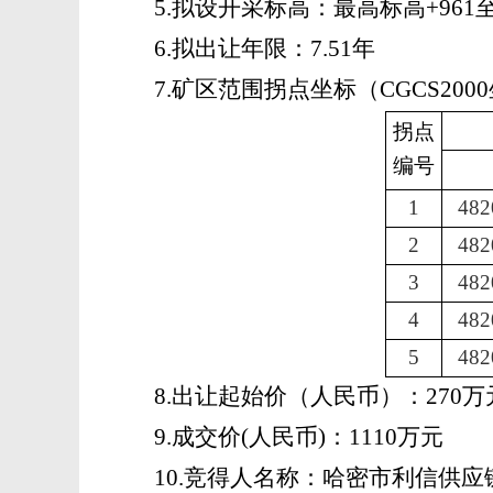
5.拟设开采标高：最高标高+961至
6.拟出让年限：
7.51
年
7.
矿区范围拐点坐标
（
CGCS20
拐点
编号
1
482
2
482
3
482
4
482
5
482
8.出让起始价（人民币）：270万
9.成交价(人民币)：1110万元
10.竞得人名称：
哈密市利信供应