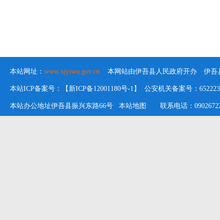
本站网址：
www.xjyiwu.gov.cn
本网站由伊吾县人民政府开办 伊吾县
本站ICP备案号：【新ICP备12001180号-1】 公安机关备案号：652223020
本站办公地址伊吾县振兴东路66号
本站地图
联系电话：09026722