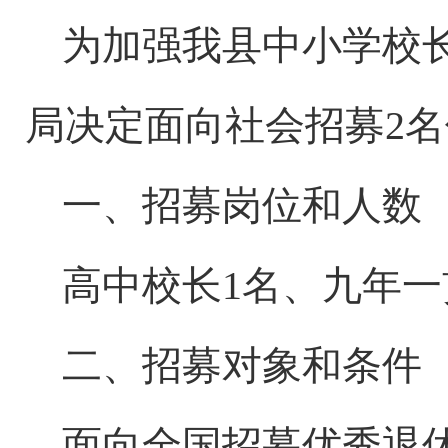
为加强我县中小学校
局决定面向社会
招募
2
名
一
、
招募
岗位和人数
高中校长
1
名、九年一
二
、
招募
对象和条件
面向全国
招募
优秀退