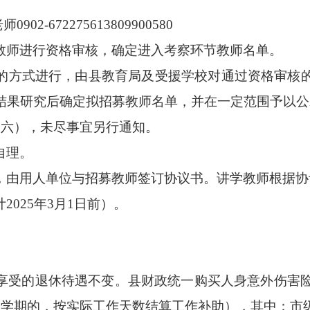
老师
0902-672275613809900580
教师进行资格审核，确定进入考察环节教师名单。
的方式进行，由县教育局及受援学校对通过资格审核
结果研究后确定拟招募教师名单，并在一定范围予以公
期六），未尽事宜另行通知。
自理。
，由
用人单位
与招募
教师
签订协议书。讲学教师根据协
计
2025年3月1日前）。
享受的退休待遇不变。
县财政统一购买人身意外伤害
一学期的，按实际工作天数结算工作补助），
其中：市