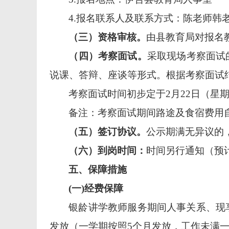
4.
报名联系人
及联系方式
：
陈
老师
韩
（三）资格审核。
由
县教育
局对
报名
（四）考察面试。
采取现场考察面试
说课、答辩、
座谈
等形式。根据考察面试
考察面试时间初步定于
2月22日（星
备注：考察面试期间路途及食宿费用
（五）签订协议。
公示期满无异议的
（六）到岗时间：
时间另行通知（预
五
、保障措施
(一)经费保障
银龄
讲学教师服务期间人事关系、现
发放
（一学期按照
5个月发放，工作未满