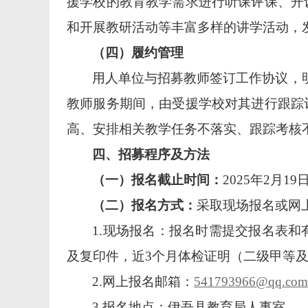
援学校的教育教学需求进行听课评课
、
开
和
开展教研活动等丰富多样的讲学活动，
（四）履约管理
用人单位与招募教师签订工作协议，
教师服务期间，由受援学校对其进行跟踪
高、安排相关教学任务不落实、跟踪考核
四
、招
募
程序及方法
（
一
）
报名
截止时间
：
202
5
年
2
月
19
（二）报名方式：
采取现场报名或网
1.现场报名：报名时需提交报名表和
及复印件，
近
3个月体检证明（二级甲等
2.网上报名邮箱：
541793966@qq.co
3.报名地点：伊吾县教育局人事室