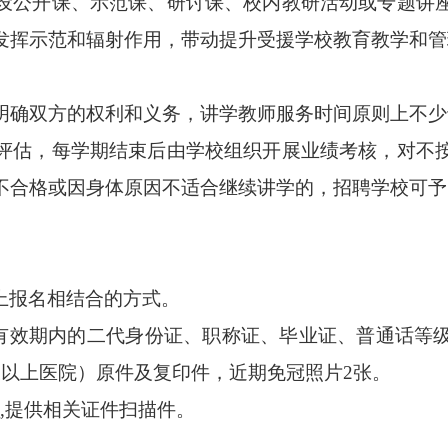
设公开课、
示范课、
研讨课
、
校内教研活动
或专题讲
发挥示范和辐射作用，带动提升受援学校教育教学和管
明确双方的权利和义务，
讲学教师服务时间原则上不少
评估，
每学期结束后由学校组织开展业绩考核，对不
不合格或
因身体原因不适合继续讲学的，
招聘学校可
予
日
上报名相结合的方式。
有效期内的二代
身份证、职称证、毕业证、普通话等
及以上医院）原件及复印件，近期免冠照片2张。
m
,提供相关证件扫描件。