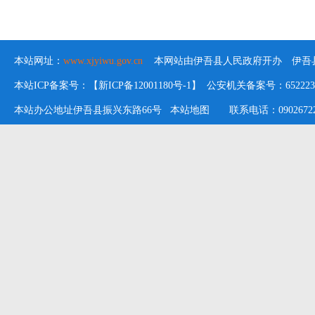
本站网址：
www.xjyiwu.gov.cn
本网站由伊吾县人民政府开办 伊吾县
本站ICP备案号：【新ICP备12001180号-1】 公安机关备案号：652223020
本站办公地址伊吾县振兴东路66号
本站地图
联系电话：09026722