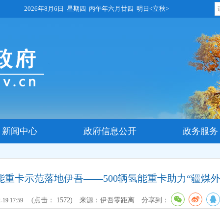
2026年8月6日 星期四 丙午年六月廿四 明日<立秋>
新闻中心
政府信息公开
政务服务
重卡示范落地伊吾——500辆氢能重卡助力“疆煤
(点击：
1572
)
来源：伊吾零距离
分享到：
-19 17:59