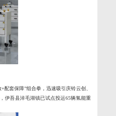
放
+
配套保障
”
组合拳，迅速吸引庆铃云创、
，伊吾县淖毛湖镇已试点投运
65
辆氢能重