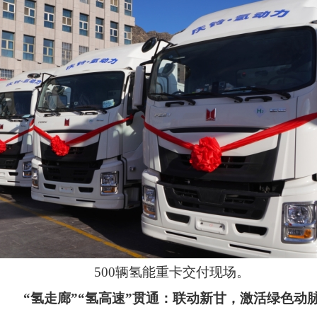
500
辆氢能重卡交付现场。
“
氢走廊
”“
氢高速
”
贯通：联动新甘，激活绿色动