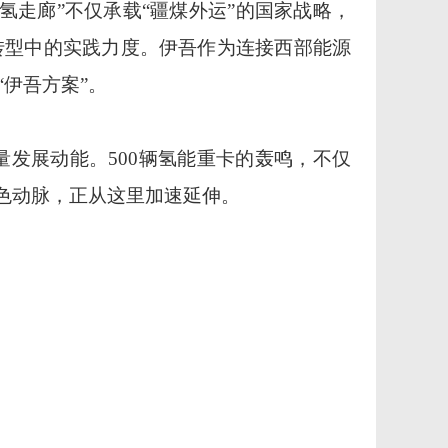
氢走廊
”
不仅承载
“
疆煤外运
”
的国家战略，
转型中的实践力度。伊吾作为连接西部能源
“
伊吾方案
”
。
量发展动能。
500
辆氢能重卡的轰鸣，不仅
色动脉，正从这里加速延伸。