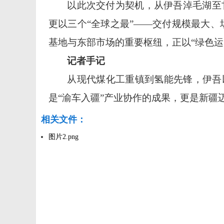
以此次交付为契机，从伊吾淖毛湖至
更以三个
“
全球之最
”——
交付规模最大、
基地与东部市场的重要枢纽，正以
“
绿色运
记者手记
从现代煤化工重镇到氢能先锋，伊吾
是
“
渝车入疆
”
产业协作的成果，更是新疆
相关文件：
图片2.png