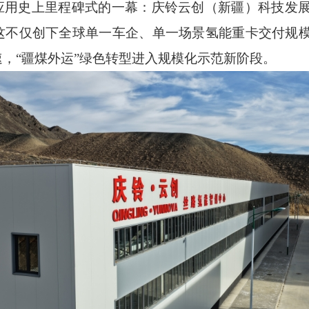
应用史上里程碑式的一幕：庆铃云创（新疆）科技发
这不仅创下全球单一车企、单一场景氢能重卡交付规
速，
“
疆煤外运
”
绿色转型进入规模化示范新阶段。