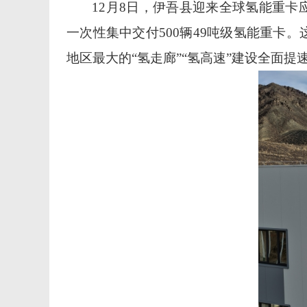
12
月
8
日，伊吾县迎来全球氢能重卡
一次性集中交付
500
辆
49
吨级氢能重卡。
地区最大的
“
氢走廊
”“
氢高速
”
建设全面提