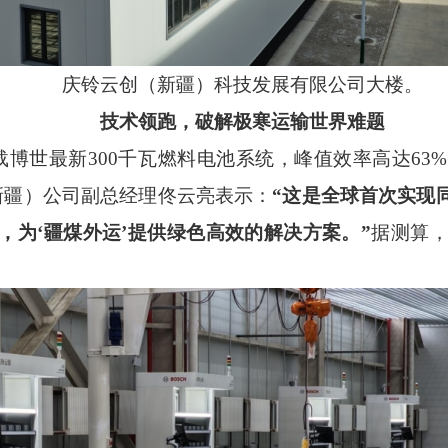
庆铃云创（新疆）科技发展有限公司大楼。
技术领跑，破解极寒运输世界难题
载博世最新
300
千瓦燃料电池系统，峰值效率高达
63%
新疆）公司副总经理佟云亮表示：
“
这是全球首次实现
，为
‘
疆煤外运
’
提供绿色高效的解决方案。
”
据测算
。