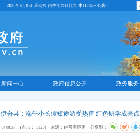
2026年8月8日 星期六 丙午年六月廿六 本月23日<处暑>
新闻中心
政府信息公开
政务服务
伊吾县：端午小长假短途游受热捧 红色研学成亮点
(点击：
1123
)
来源：伊吾零距离
分享到：
-04 09:53